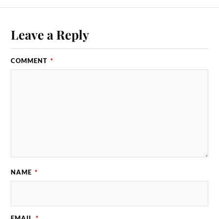
Leave a Reply
COMMENT
*
NAME
*
EMAIL
*