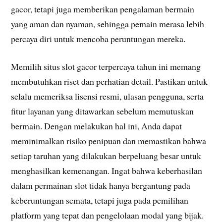
gacor, tetapi juga memberikan pengalaman bermain
yang aman dan nyaman, sehingga pemain merasa lebih
percaya diri untuk mencoba peruntungan mereka.
Memilih situs slot gacor terpercaya tahun ini memang
membutuhkan riset dan perhatian detail. Pastikan untuk
selalu memeriksa lisensi resmi, ulasan pengguna, serta
fitur layanan yang ditawarkan sebelum memutuskan
bermain. Dengan melakukan hal ini, Anda dapat
meminimalkan risiko penipuan dan memastikan bahwa
setiap taruhan yang dilakukan berpeluang besar untuk
menghasilkan kemenangan. Ingat bahwa keberhasilan
dalam permainan slot tidak hanya bergantung pada
keberuntungan semata, tetapi juga pada pemilihan
platform yang tepat dan pengelolaan modal yang bijak.