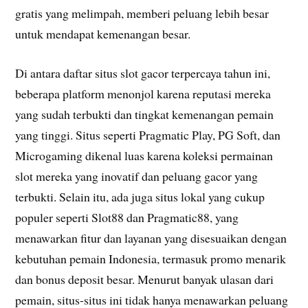
gratis yang melimpah, memberi peluang lebih besar
untuk mendapat kemenangan besar.
Di antara daftar situs slot gacor terpercaya tahun ini,
beberapa platform menonjol karena reputasi mereka
yang sudah terbukti dan tingkat kemenangan pemain
yang tinggi. Situs seperti Pragmatic Play, PG Soft, dan
Microgaming dikenal luas karena koleksi permainan
slot mereka yang inovatif dan peluang gacor yang
terbukti. Selain itu, ada juga situs lokal yang cukup
populer seperti Slot88 dan Pragmatic88, yang
menawarkan fitur dan layanan yang disesuaikan dengan
kebutuhan pemain Indonesia, termasuk promo menarik
dan bonus deposit besar. Menurut banyak ulasan dari
pemain, situs-situs ini tidak hanya menawarkan peluang