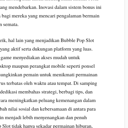
ang mendebarkan. Inovasi dalam sistem bonus ini
a bagi mereka yang mencari pengalaman bermain
n semata.
rik, hal lain yang menjadikan Bubble Pop Slot
yang aktif serta dukungan platform yang luas.
rm game menyediakan akses mudah untuk
sktop maupun perangkat mobile seperti ponsel
emungkinkan pemain untuk menikmati permainan
rus terbatas oleh waktu atau tempat. Di samping
dedikasi membahas strategi, berbagi tips, dan
cara meningkatkan peluang kemenangan dalam
bah nilai sosial dan kebersamaan di antara para
n menjadi lebih menyenangkan dan penuh
 Slot tidak hanya sekadar permainan hiburan,