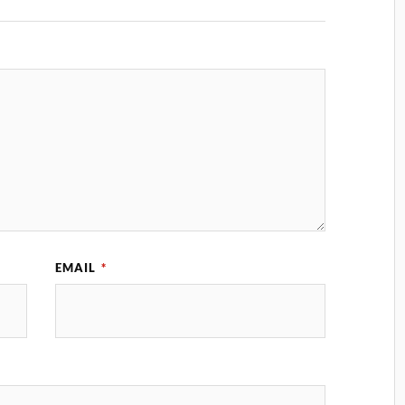
EMAIL
*