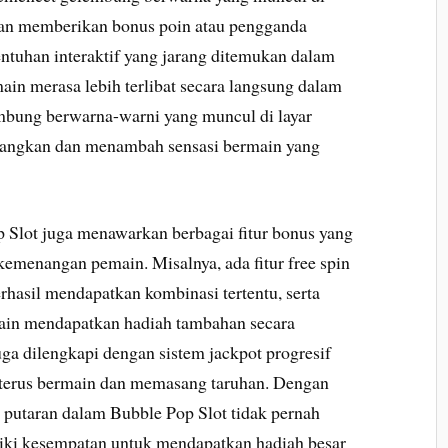
dan memberikan bonus poin atau pengganda
ntuhan interaktif yang jarang ditemukan dalam
ain merasa lebih terlibat secara langsung dalam
lembung berwarna-warni yang muncul di layar
nangkan dan menambah sensasi bermain yang
p Slot juga menawarkan berbagai fitur bonus yang
emenangan pemain. Misalnya, ada fitur free spin
erhasil mendapatkan kombinasi tertentu, serta
in mendapatkan hadiah tambahan secara
uga dilengkapi dengan sistem jackpot progresif
 terus bermain dan memasang taruhan. Dengan
ap putaran dalam Bubble Pop Slot tidak pernah
liki kesempatan untuk mendapatkan hadiah besar