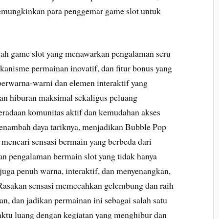
memungkinkan para penggemar game slot untuk
lah game slot yang menawarkan pengalaman seru
kanisme permainan inovatif, dan fitur bonus yang
rwarna-warni dan elemen interaktif yang
n hiburan maksimal sekaligus peluang
radaan komunitas aktif dan kemudahan akses
menambah daya tariknya, menjadikan Bubble Pop
ng mencari sensasi bermain yang berbeda dari
an pengalaman bermain slot yang tidak hanya
juga penuh warna, interaktif, dan menyenangkan,
 Rasakan sensasi memecahkan gelembung dan raih
n, dan jadikan permainan ini sebagai salah satu
aktu luang dengan kegiatan yang menghibur dan