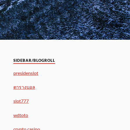
SIDEBAR/BLOGROLL
presidenslot
ตารางบอล
slot777
wdtoto
crypto casino