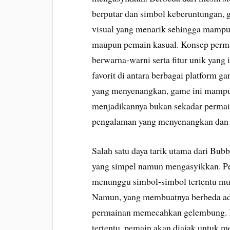
berputar dan simbol keberuntungan, 
visual yang menarik sehingga mampu
maupun pemain kasual. Konsep per
berwarna-warni serta fitur unik yang
favorit di antara berbagai platform g
yang menyenangkan, game ini mampu
menjadikannya bukan sekadar permain
pengalaman yang menyenangkan dan
Salah satu daya tarik utama dari Bub
yang simpel namun mengasyikkan. P
menunggu simbol-simbol tertentu m
Namun, yang membuatnya berbeda ada
permainan memecahkan gelembung. K
tertentu, pemain akan diajak untuk