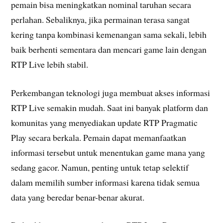
pemain bisa meningkatkan nominal taruhan secara
perlahan. Sebaliknya, jika permainan terasa sangat
kering tanpa kombinasi kemenangan sama sekali, lebih
baik berhenti sementara dan mencari game lain dengan
RTP Live lebih stabil.
Perkembangan teknologi juga membuat akses informasi
RTP Live semakin mudah. Saat ini banyak platform dan
komunitas yang menyediakan update RTP Pragmatic
Play secara berkala. Pemain dapat memanfaatkan
informasi tersebut untuk menentukan game mana yang
sedang gacor. Namun, penting untuk tetap selektif
dalam memilih sumber informasi karena tidak semua
data yang beredar benar-benar akurat.