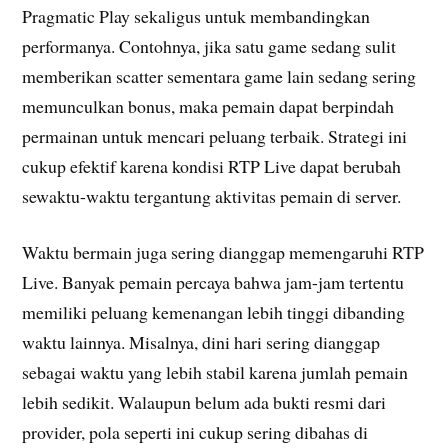
Pragmatic Play sekaligus untuk membandingkan
performanya. Contohnya, jika satu game sedang sulit
memberikan scatter sementara game lain sedang sering
memunculkan bonus, maka pemain dapat berpindah
permainan untuk mencari peluang terbaik. Strategi ini
cukup efektif karena kondisi RTP Live dapat berubah
sewaktu-waktu tergantung aktivitas pemain di server.
Waktu bermain juga sering dianggap memengaruhi RTP
Live. Banyak pemain percaya bahwa jam-jam tertentu
memiliki peluang kemenangan lebih tinggi dibanding
waktu lainnya. Misalnya, dini hari sering dianggap
sebagai waktu yang lebih stabil karena jumlah pemain
lebih sedikit. Walaupun belum ada bukti resmi dari
provider, pola seperti ini cukup sering dibahas di