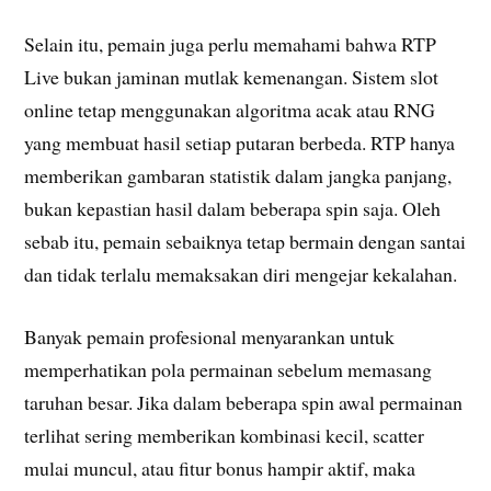
Selain itu, pemain juga perlu memahami bahwa RTP
Live bukan jaminan mutlak kemenangan. Sistem slot
online tetap menggunakan algoritma acak atau RNG
yang membuat hasil setiap putaran berbeda. RTP hanya
memberikan gambaran statistik dalam jangka panjang,
bukan kepastian hasil dalam beberapa spin saja. Oleh
sebab itu, pemain sebaiknya tetap bermain dengan santai
dan tidak terlalu memaksakan diri mengejar kekalahan.
Banyak pemain profesional menyarankan untuk
memperhatikan pola permainan sebelum memasang
taruhan besar. Jika dalam beberapa spin awal permainan
terlihat sering memberikan kombinasi kecil, scatter
mulai muncul, atau fitur bonus hampir aktif, maka