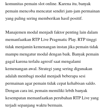
komunitas pemain slot online. Karena itu, banyak
pemain mencoba mencatat sendiri jam-jam permainan
yang paling sering memberikan hasil positif.
Manajemen modal menjadi faktor penting lain dalam
memanfaatkan RTP Live Pragmatic Play. RTP tinggi
tidak menjamin kemenangan instan jika pemain tidak
mampu mengatur modal dengan baik. Banyak pemain
gagal karena terlalu agresif saat mengalami
kemenangan awal. Strategi yang sering digunakan
adalah membagi modal menjadi beberapa sesi
permainan agar pemain tidak cepat kehabisan saldo.
Dengan cara ini, pemain memiliki lebih banyak
kesempatan memanfaatkan perubahan RTP Live yang
terjadi sepanjang waktu bermain.