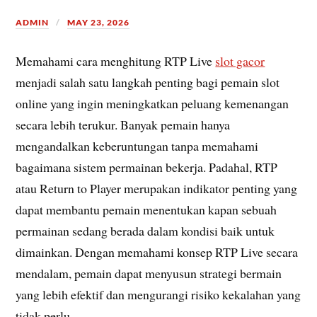
ADMIN
MAY 23, 2026
Memahami cara menghitung RTP Live
slot gacor
menjadi salah satu langkah penting bagi pemain slot
online yang ingin meningkatkan peluang kemenangan
secara lebih terukur. Banyak pemain hanya
mengandalkan keberuntungan tanpa memahami
bagaimana sistem permainan bekerja. Padahal, RTP
atau Return to Player merupakan indikator penting yang
dapat membantu pemain menentukan kapan sebuah
permainan sedang berada dalam kondisi baik untuk
dimainkan. Dengan memahami konsep RTP Live secara
mendalam, pemain dapat menyusun strategi bermain
yang lebih efektif dan mengurangi risiko kekalahan yang
tidak perlu.