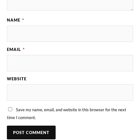
NAME
*
EMAIL
*
WEBSITE
Save my name, email, and website in this browser for the next
time I comment.