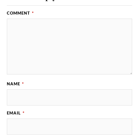
COMMENT
*
NAME
*
EMAIL
*