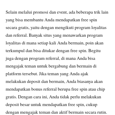
Selain melalui promosi dan event, ada beberapa trik lain
yang bisa membantu Anda mendapatkan free spin
secara gratis, yaitu dengan mengikuti program loyalitas
dan referral. Banyak situs yang menawarkan program
loyalitas di mana setiap kali Anda bermain, poin akan
terkumpul dan bisa ditukar dengan free spin. Begitu
juga dengan program referral, di mana Anda bisa
mengajak teman untuk bergabung dan bermain di
platform tersebut. Jika teman yang Anda ajak
melakukan deposit dan bermain, Anda biasanya akan
mendapatkan bonus referral berupa free spin atau chip
gratis. Dengan cara ini, Anda tidak perlu melakukan
deposit besar untuk mendapatkan free spin, cukup
dengan mengajak teman dan aktif bermain secara rutin.