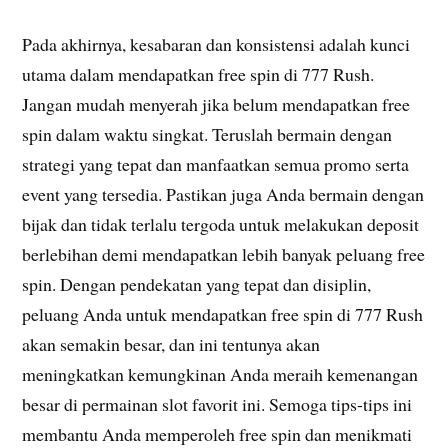
Pada akhirnya, kesabaran dan konsistensi adalah kunci
utama dalam mendapatkan free spin di 777 Rush.
Jangan mudah menyerah jika belum mendapatkan free
spin dalam waktu singkat. Teruslah bermain dengan
strategi yang tepat dan manfaatkan semua promo serta
event yang tersedia. Pastikan juga Anda bermain dengan
bijak dan tidak terlalu tergoda untuk melakukan deposit
berlebihan demi mendapatkan lebih banyak peluang free
spin. Dengan pendekatan yang tepat dan disiplin,
peluang Anda untuk mendapatkan free spin di 777 Rush
akan semakin besar, dan ini tentunya akan
meningkatkan kemungkinan Anda meraih kemenangan
besar di permainan slot favorit ini. Semoga tips-tips ini
membantu Anda memperoleh free spin dan menikmati