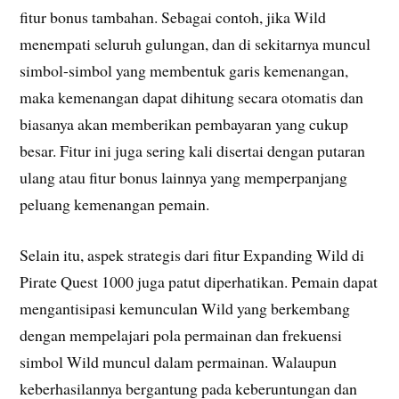
fitur bonus tambahan. Sebagai contoh, jika Wild
menempati seluruh gulungan, dan di sekitarnya muncul
simbol-simbol yang membentuk garis kemenangan,
maka kemenangan dapat dihitung secara otomatis dan
biasanya akan memberikan pembayaran yang cukup
besar. Fitur ini juga sering kali disertai dengan putaran
ulang atau fitur bonus lainnya yang memperpanjang
peluang kemenangan pemain.
Selain itu, aspek strategis dari fitur Expanding Wild di
Pirate Quest 1000 juga patut diperhatikan. Pemain dapat
mengantisipasi kemunculan Wild yang berkembang
dengan mempelajari pola permainan dan frekuensi
simbol Wild muncul dalam permainan. Walaupun
keberhasilannya bergantung pada keberuntungan dan