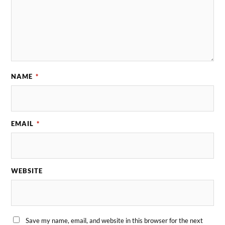
NAME
*
EMAIL
*
WEBSITE
Save my name, email, and website in this browser for the next