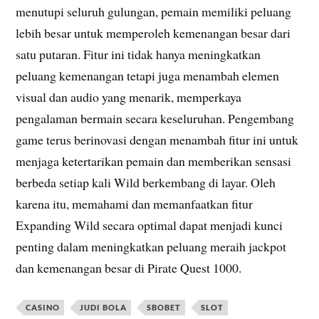
menutupi seluruh gulungan, pemain memiliki peluang
lebih besar untuk memperoleh kemenangan besar dari
satu putaran. Fitur ini tidak hanya meningkatkan
peluang kemenangan tetapi juga menambah elemen
visual dan audio yang menarik, memperkaya
pengalaman bermain secara keseluruhan. Pengembang
game terus berinovasi dengan menambah fitur ini untuk
menjaga ketertarikan pemain dan memberikan sensasi
berbeda setiap kali Wild berkembang di layar. Oleh
karena itu, memahami dan memanfaatkan fitur
Expanding Wild secara optimal dapat menjadi kunci
penting dalam meningkatkan peluang meraih jackpot
dan kemenangan besar di Pirate Quest 1000.
CASINO
JUDI BOLA
SBOBET
SLOT