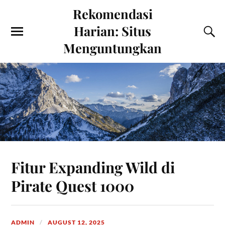
Rekomendasi
Harian: Situs
Menguntungkan
Fitur Expanding Wild di
Pirate Quest 1000
ADMIN
AUGUST 12, 2025