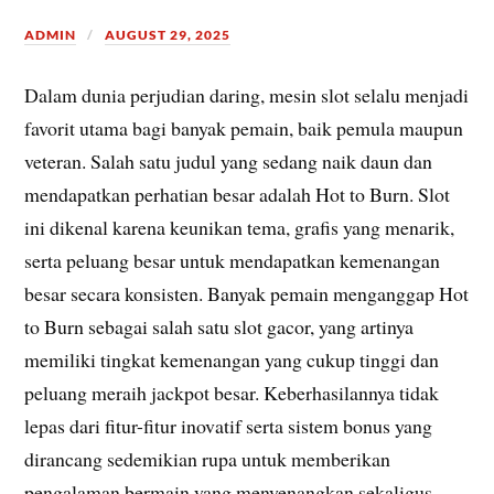
ADMIN
AUGUST 29, 2025
Dalam dunia perjudian daring, mesin slot selalu menjadi
favorit utama bagi banyak pemain, baik pemula maupun
veteran. Salah satu judul yang sedang naik daun dan
mendapatkan perhatian besar adalah Hot to Burn. Slot
ini dikenal karena keunikan tema, grafis yang menarik,
serta peluang besar untuk mendapatkan kemenangan
besar secara konsisten. Banyak pemain menganggap Hot
to Burn sebagai salah satu slot gacor, yang artinya
memiliki tingkat kemenangan yang cukup tinggi dan
peluang meraih jackpot besar. Keberhasilannya tidak
lepas dari fitur-fitur inovatif serta sistem bonus yang
dirancang sedemikian rupa untuk memberikan
pengalaman bermain yang menyenangkan sekaligus