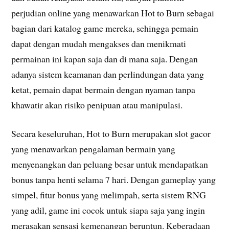
perjudian online yang menawarkan Hot to Burn sebagai
bagian dari katalog game mereka, sehingga pemain
dapat dengan mudah mengakses dan menikmati
permainan ini kapan saja dan di mana saja. Dengan
adanya sistem keamanan dan perlindungan data yang
ketat, pemain dapat bermain dengan nyaman tanpa
khawatir akan risiko penipuan atau manipulasi.
Secara keseluruhan, Hot to Burn merupakan slot gacor
yang menawarkan pengalaman bermain yang
menyenangkan dan peluang besar untuk mendapatkan
bonus tanpa henti selama 7 hari. Dengan gameplay yang
simpel, fitur bonus yang melimpah, serta sistem RNG
yang adil, game ini cocok untuk siapa saja yang ingin
merasakan sensasi kemenangan beruntun. Keberadaan