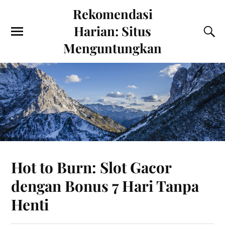
Rekomendasi
Harian: Situs
Menguntungkan
Hot to Burn: Slot Gacor
dengan Bonus 7 Hari Tanpa
Henti