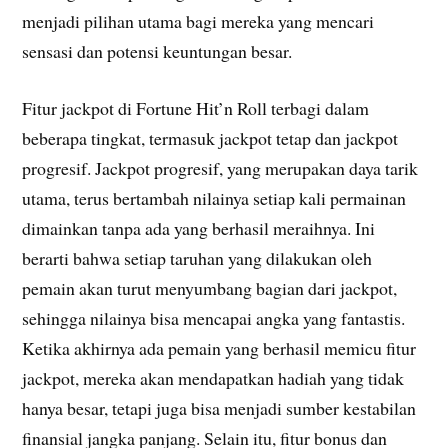
menjadi pilihan utama bagi mereka yang mencari
sensasi dan potensi keuntungan besar.
Fitur jackpot di Fortune Hit’n Roll terbagi dalam
beberapa tingkat, termasuk jackpot tetap dan jackpot
progresif. Jackpot progresif, yang merupakan daya tarik
utama, terus bertambah nilainya setiap kali permainan
dimainkan tanpa ada yang berhasil meraihnya. Ini
berarti bahwa setiap taruhan yang dilakukan oleh
pemain akan turut menyumbang bagian dari jackpot,
sehingga nilainya bisa mencapai angka yang fantastis.
Ketika akhirnya ada pemain yang berhasil memicu fitur
jackpot, mereka akan mendapatkan hadiah yang tidak
hanya besar, tetapi juga bisa menjadi sumber kestabilan
finansial jangka panjang. Selain itu, fitur bonus dan