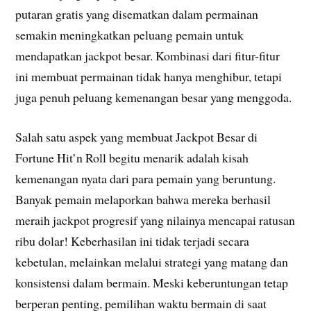
putaran gratis yang disematkan dalam permainan
semakin meningkatkan peluang pemain untuk
mendapatkan jackpot besar. Kombinasi dari fitur-fitur
ini membuat permainan tidak hanya menghibur, tetapi
juga penuh peluang kemenangan besar yang menggoda.
Salah satu aspek yang membuat Jackpot Besar di
Fortune Hit’n Roll begitu menarik adalah kisah
kemenangan nyata dari para pemain yang beruntung.
Banyak pemain melaporkan bahwa mereka berhasil
meraih jackpot progresif yang nilainya mencapai ratusan
ribu dolar! Keberhasilan ini tidak terjadi secara
kebetulan, melainkan melalui strategi yang matang dan
konsistensi dalam bermain. Meski keberuntungan tetap
berperan penting, pemilihan waktu bermain di saat