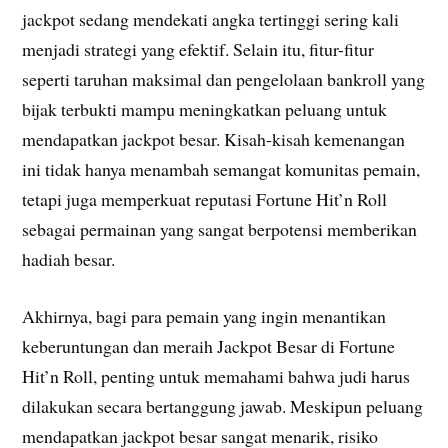
jackpot sedang mendekati angka tertinggi sering kali
menjadi strategi yang efektif. Selain itu, fitur-fitur
seperti taruhan maksimal dan pengelolaan bankroll yang
bijak terbukti mampu meningkatkan peluang untuk
mendapatkan jackpot besar. Kisah-kisah kemenangan
ini tidak hanya menambah semangat komunitas pemain,
tetapi juga memperkuat reputasi Fortune Hit’n Roll
sebagai permainan yang sangat berpotensi memberikan
hadiah besar.
Akhirnya, bagi para pemain yang ingin menantikan
keberuntungan dan meraih Jackpot Besar di Fortune
Hit’n Roll, penting untuk memahami bahwa judi harus
dilakukan secara bertanggung jawab. Meskipun peluang
mendapatkan jackpot besar sangat menarik, risiko