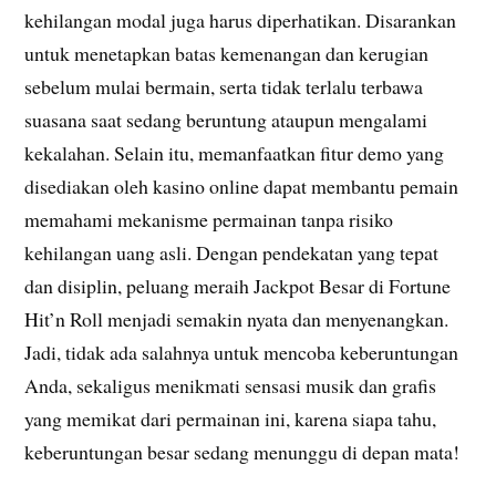
kehilangan modal juga harus diperhatikan. Disarankan
untuk menetapkan batas kemenangan dan kerugian
sebelum mulai bermain, serta tidak terlalu terbawa
suasana saat sedang beruntung ataupun mengalami
kekalahan. Selain itu, memanfaatkan fitur demo yang
disediakan oleh kasino online dapat membantu pemain
memahami mekanisme permainan tanpa risiko
kehilangan uang asli. Dengan pendekatan yang tepat
dan disiplin, peluang meraih Jackpot Besar di Fortune
Hit’n Roll menjadi semakin nyata dan menyenangkan.
Jadi, tidak ada salahnya untuk mencoba keberuntungan
Anda, sekaligus menikmati sensasi musik dan grafis
yang memikat dari permainan ini, karena siapa tahu,
keberuntungan besar sedang menunggu di depan mata!