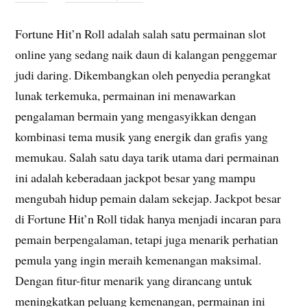
Fortune Hit’n Roll adalah salah satu permainan slot
online yang sedang naik daun di kalangan penggemar
judi daring. Dikembangkan oleh penyedia perangkat
lunak terkemuka, permainan ini menawarkan
pengalaman bermain yang mengasyikkan dengan
kombinasi tema musik yang energik dan grafis yang
memukau. Salah satu daya tarik utama dari permainan
ini adalah keberadaan jackpot besar yang mampu
mengubah hidup pemain dalam sekejap. Jackpot besar
di Fortune Hit’n Roll tidak hanya menjadi incaran para
pemain berpengalaman, tetapi juga menarik perhatian
pemula yang ingin meraih kemenangan maksimal.
Dengan fitur-fitur menarik yang dirancang untuk
meningkatkan peluang kemenangan, permainan ini