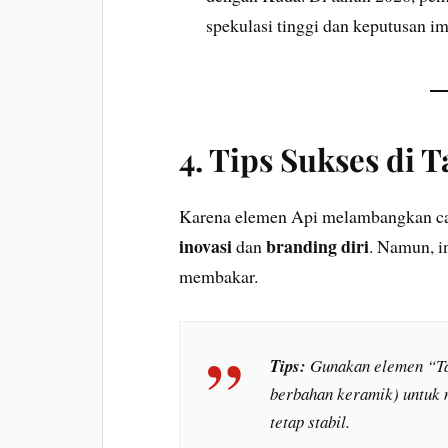
spekulasi tinggi dan keputusan im
4. Tips Sukses di 
Karena elemen Api melambangkan cah
inovasi
branding diri
dan
. Namun, i
membakar.
Tips:
Gunakan elemen “Tan
berbahan keramik) untuk 
tetap stabil.