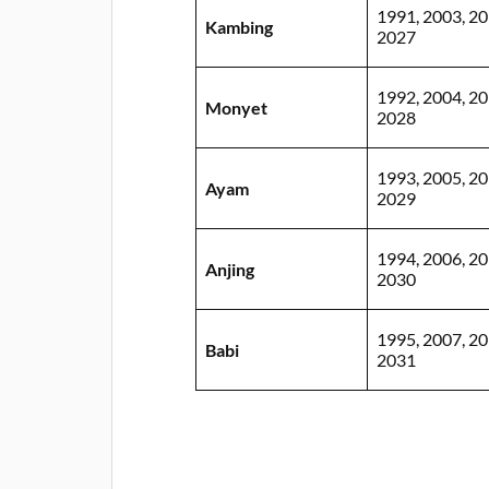
1991, 2003, 20
Kambing
2027
1992, 2004, 20
Monyet
2028
1993, 2005, 20
Ayam
2029
1994, 2006, 20
Anjing
2030
1995, 2007, 20
Babi
2031