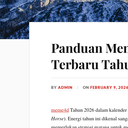
Panduan Mem
Terbaru Tah
BY
ADMIN
ON
FEBRUARY 9, 202
meme4d
Tahun 2026 dalam kalender 
Horse
). Energi tahun ini dikenal sa
memerlukan strategi matang untuk m