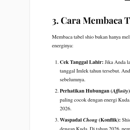
3. Cara Membaca T
Membaca tabel shio bukan hanya mel
energinya:
Cek Tanggal Lahir:
Jika Anda la
tanggal Imlek tahun tersebut. A
sebelumnya.
Perhatikan Hubungan (
)
Affinity
paling cocok dengan energi Kuda.
2026.
Waspadai
(Konflik):
Chong
Shi
dengan Kuda. Di tahun 2026, pem