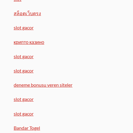
สล็อตเว็บตรง
slot gacor
крипто казино
slot gacor
slot gacor
deneme bonusu veren siteler
slot gacor
slot gacor
Bandar Togel