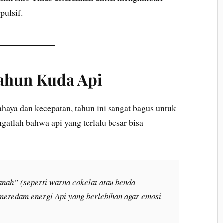
pulsif.
Tahun Kuda Api
aya dan kecepatan, tahun ini sangat bagus untuk
ngatlah bahwa api yang terlalu besar bisa
ah” (seperti warna cokelat atau benda
meredam energi Api yang berlebihan agar emosi