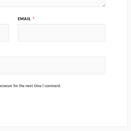
EMAIL
*
browser for the next time I comment.