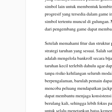
simbol lain untuk membentuk kombinas
progresif yang tersedia dalam game in
simbol tertentu muncul di gulungan.
dari pengembang game dapat membant
Setelah memahami fitur dan struktur
strategi taruhan yang sesuai. Salah s
adalah mengelola bankroll secara bi
taruhan kecil terlebih dahulu agar da
tanpa risiko kehilangan seluruh moda
berpengalaman, barulah pemain dapat
mencoba peluang mendapatkan jackpot
dapat membantu menjaga konsistensi
berulang kali, sehingga lebih fokus 
untuk selalu menetapkan batas kemen