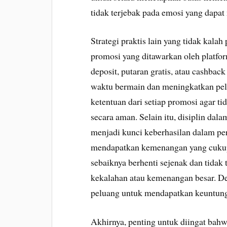
tidak terjebak pada emosi yang dapat
Strategi praktis lain yang tidak kala
promosi yang ditawarkan oleh platfor
deposit, putaran gratis, atau cashb
waktu bermain dan meningkatkan pel
ketentuan dari setiap promosi agar t
secara aman. Selain itu, disiplin dala
menjadi kunci keberhasilan dalam pe
mendapatkan kemenangan yang cukup 
sebaiknya berhenti sejenak dan tidak
kekalahan atau kemenangan besar. De
peluang untuk mendapatkan keuntunga
Akhirnya, penting untuk diingat bahw