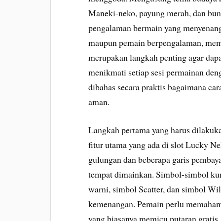
Maneki-neko, payung merah, dan bun
pengalaman bermain yang menyenang
maupun pemain berpengalaman, mema
merupakan langkah penting agar da
menikmati setiap sesi permainan deng
dibahas secara praktis bagaimana car
aman.
Langkah pertama yang harus dilakuka
fitur utama yang ada di slot Lucky 
gulungan dan beberapa garis pembayar
tempat dimainkan. Simbol-simbol ku
warni, simbol Scatter, dan simbol W
kemenangan. Pemain perlu memahami a
yang biasanya memicu putaran gratis