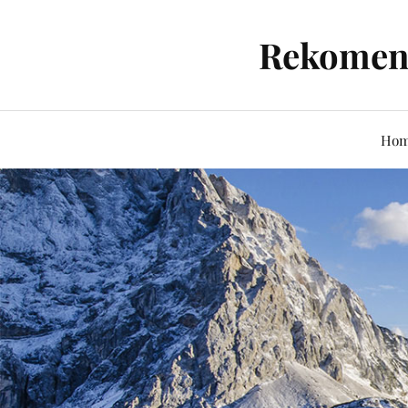
Rekomend
Ho