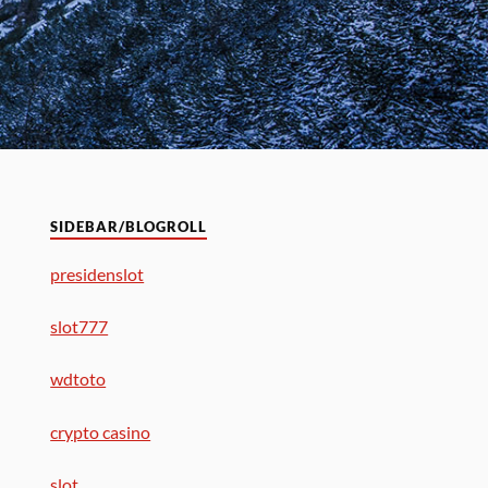
SIDEBAR/BLOGROLL
presidenslot
slot777
wdtoto
crypto casino
slot