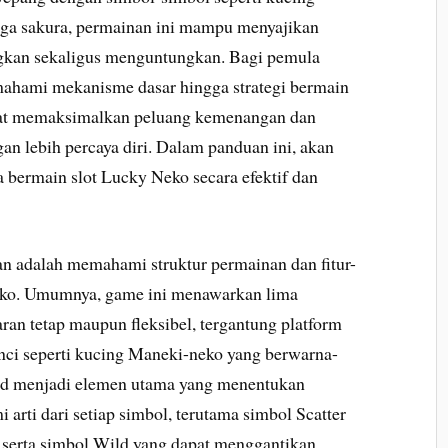
ga sakura, permainan ini mampu menyajikan
kan sekaligus menguntungkan. Bagi pemula
hami mekanisme dasar hingga strategi bermain
pat memaksimalkan peluang kemenangan dan
an lebih percaya diri. Dalam panduan ini, akan
a bermain slot Lucky Neko secara efektif dan
n adalah memahami struktur permainan dan fitur-
Neko. Umumnya, game ini menawarkan lima
an tetap maupun fleksibel, tergantung platform
nci seperti kucing Maneki-neko yang berwarna-
ild menjadi elemen utama yang menentukan
rti dari setiap simbol, terutama simbol Scatter
, serta simbol Wild yang dapat menggantikan