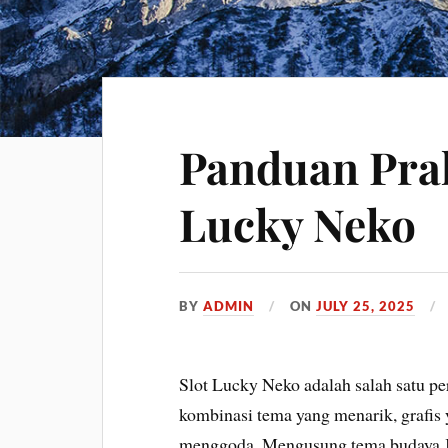
Panduan Prak
Lucky Neko
BY
ADMIN
ON
JULY 25, 2025
Slot Lucky Neko adalah salah satu pe
kombinasi tema yang menarik, grafi
menggoda. Mengusung tema budaya Je