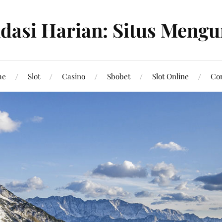
asi Harian: Situs Meng
me
Slot
Casino
Sbobet
Slot Online
Con