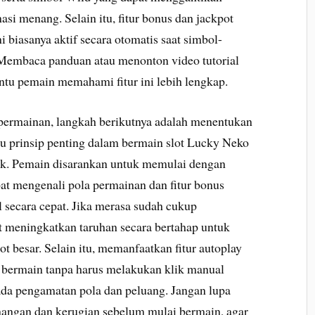
i menang. Selain itu, fitur bonus dan jackpot
i biasanya aktif secara otomatis saat simbol-
 Membaca panduan atau menonton video tutorial
u pemain memahami fitur ini lebih lengkap.
 permainan, langkah berikutnya adalah menentukan
atu prinsip penting dalam bermain slot Lucky Neko
jak. Pemain disarankan untuk memulai dengan
pat mengenali pola permainan dan fitur bonus
l secara cepat. Jika merasa sudah cukup
 meningkatkan taruhan secara bertahap untuk
 besar. Selain itu, memanfaatkan fitur autoplay
 bermain tanpa harus melakukan klik manual
pada pengamatan pola dan peluang. Jangan lupa
angan dan kerugian sebelum mulai bermain, agar