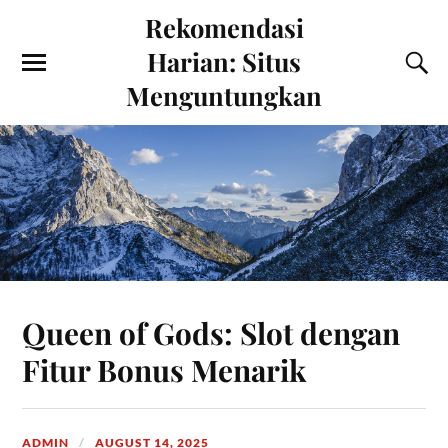
Rekomendasi
Harian: Situs
Menguntungkan
Queen of Gods: Slot dengan
Fitur Bonus Menarik
ADMIN
AUGUST 14, 2025