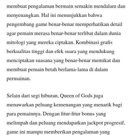
membuat pengalaman bermain semakin mendalam dan
menyenangkan. Hal ini menunjukkan bahwa
pengembang game benar-benar memperhatikan detail
agar pemain merasa benar-benar terlibat dalam dunia
mitologi yang mereka ciptakan. Kombinasi grafis
berkualitas tinggi dan efek suara yang mendukung
menciptakan suasana yang benar-benar memikat dan
membuat pemain betah berlama-lama di dalam
permainan.
Selain dari segi hiburan, Queen of Gods juga
menawarkan peluang kemenangan yang menarik bagi
para pemainnya. Dengan fitur-fitur bonus yang
melimpah dan peluang mendapatkan jackpot progresif,
game ini mampu memberikan pengalaman yang