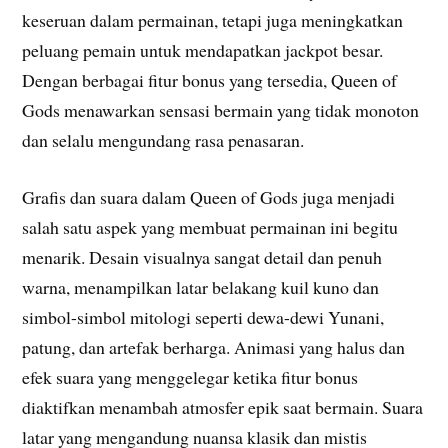
keseruan dalam permainan, tetapi juga meningkatkan
peluang pemain untuk mendapatkan jackpot besar.
Dengan berbagai fitur bonus yang tersedia, Queen of
Gods menawarkan sensasi bermain yang tidak monoton
dan selalu mengundang rasa penasaran.
Grafis dan suara dalam Queen of Gods juga menjadi
salah satu aspek yang membuat permainan ini begitu
menarik. Desain visualnya sangat detail dan penuh
warna, menampilkan latar belakang kuil kuno dan
simbol-simbol mitologi seperti dewa-dewi Yunani,
patung, dan artefak berharga. Animasi yang halus dan
efek suara yang menggelegar ketika fitur bonus
diaktifkan menambah atmosfer epik saat bermain. Suara
latar yang mengandung nuansa klasik dan mistis