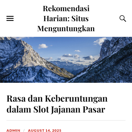
Rekomendasi
Harian: Situs
Menguntungkan
Rasa dan Keberuntungan
dalam Slot Jajanan Pasar
ADMIN
AUGUST 14, 2025