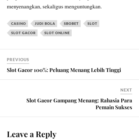
menyenangkan, sekaligus menguntungkan.
CASINO
JUDI BOLA
SBOBET
SLOT
SLOT GACOR
SLOT ONLINE
PREVIOUS
Slot Gacor 100%: Peluang Menang Lebih Tinggi
NEXT
Slot Gacor Gampang Menang: Rahasia Para
Pemain Sukses
Leave a Reply