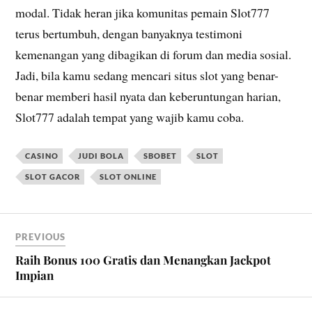
modal. Tidak heran jika komunitas pemain Slot777
terus bertumbuh, dengan banyaknya testimoni
kemenangan yang dibagikan di forum dan media sosial.
Jadi, bila kamu sedang mencari situs slot yang benar-
benar memberi hasil nyata dan keberuntungan harian,
Slot777 adalah tempat yang wajib kamu coba.
CASINO
JUDI BOLA
SBOBET
SLOT
SLOT GACOR
SLOT ONLINE
PREVIOUS
Raih Bonus 100 Gratis dan Menangkan Jackpot
Impian