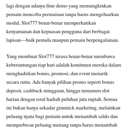
lagi dengan adanya fitur demo yang memungkinkan
pemain mencoba permainan tanpa harus mengeluarkan
modal, Slot777 benar-benar memperhatikan
kenyamanan dan kepuasan pengguna dari berbagai
lapisan—baik pemula maupun pemain berpengalaman.
Yang membuat Slot777 terasa benar-benar membawa
keberuntungan tiap hari adalah komitmen mereka dalam
menghadirkan bonus, promosi, dan event menarik
secara rutin. Ada banyak pilihan promo seperti bonus
deposit, cashback mingguan, hingga turnamen slot
harian dengan total hadiah puluhan juta rupiah. Semua
ini bukan hanya sekadar gimmick marketing, melainkan
peluang nyata bagi pemain untuk menambah saldo dan
memperbesar peluang menang tanpa harus menambah