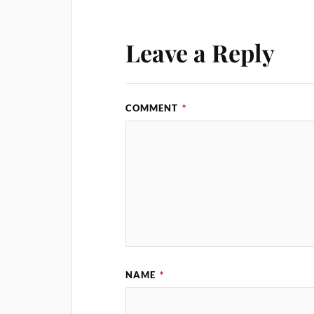
Leave a Reply
COMMENT
*
NAME
*