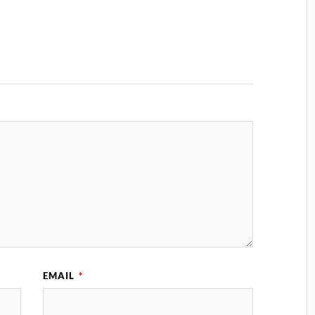
EMAIL
*