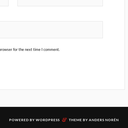
browser for the next time I comment.
&
POWERED BY
WORDPRESS
THEME BY
ANDERS NORÉN