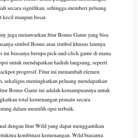
ah secara signifikan, sehingga memberi peluang
t kecil maupun besar.
tiny juga menawarkan fitur Bonus Game yang bisa
biasanya simbol Bonus atau simbol khusus lainnya
us ini biasanya berupa pick-and-click game di mana
opsi untuk mendapatkan hadiah langsung, seperti
 jackpot progresif. Fitur ini menambah elemen
in, sekaligus meningkatkan peluang mendapatkan
fitur Bonus Game ini adalah kemampuannya untuk
gkatkan total kemenangan pemain secara
untung dalam memilih opsi terbaik.
enal dengan fitur Wild yang dapat menggantikan
ntuknya kombinasi kemenangan. Wild biasanya