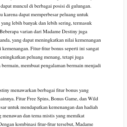
 dapat muncul di berbagai posisi di gulungan.
u karena dapat memperbesar peluang untuk
ang lebih banyak dan lebih sering, termasuk
 Beberapa varian dari Madame Destiny juga
anda, yang dapat meningkatkan nilai kemenangan
kemenangan. Fitur-fitur bonus seperti ini sangat
eningkatkan peluang menang, tetapi juga
ma bermain, membuat pengalaman bermain menjadi
tiny menawarkan berbagai fitur bonus yang
ainnya. Fitur Free Spins, Bonus Game, dan Wild
esar untuk mendapatkan kemenangan dan hadiah
ang menawan dan tema mistis yang memikat
Dengan kombinasi fitur-fitur tersebut, Madame