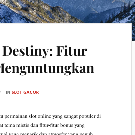
Destiny: Fitur
Menguntungkan
IN
SLOT GACOR
u permainan slot online yang sangat populer di
 tema mistis dan fitur-fitur bonus yang
ual yang menarik dan atmosfer yang penuh