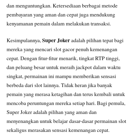
dan menguntungkan. Ketersediaan berbagai metode
pembayaran yang aman dan cepat juga mendukung
kenyamanan pemain dalam melakukan transaksi.
Super Joker
Kesimpulannya,
adalah pilihan tepat bagi
mereka yang mencari slot gacor penuh kemenangan
cepat. Dengan fitur-fitur menarik, tingkat RTP tinggi,
dan peluang besar untuk meraih jackpot dalam waktu
singkat, permainan ini mampu memberikan sensasi
berbeda dari slot lainnya. Tidak heran jika banyak
pemain yang merasa ketagihan dan terus kembali untuk
mencoba peruntungan mereka setiap hari. Bagi pemula,
Super Joker adalah pilihan yang aman dan
menyenangkan untuk belajar dasar-dasar permainan slot
sekaligus merasakan sensasi kemenangan cepat.