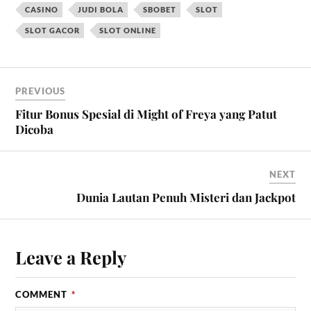
CASINO
JUDI BOLA
SBOBET
SLOT
SLOT GACOR
SLOT ONLINE
PREVIOUS
Fitur Bonus Spesial di Might of Freya yang Patut
Dicoba
NEXT
Dunia Lautan Penuh Misteri dan Jackpot
Leave a Reply
COMMENT
*