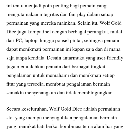
ini tentu menjadi poin penting bagi pemain yang
mengutamakan integritas dan fair play dalam setiap
permainan yang mereka mainkan. Selain itu, Wolf Gold
Dice juga kompatibel dengan berbagai perangkat, mulai
dari PC, laptop, hingga ponsel pintar, sehingga pemain
dapat menikmati permainan ini kapan saja dan di mana
saja tanpa kendala. Desain antarmuka yang user-friendly
juga memudahkan pemain dari berbagai tingkat
pengalaman untuk memahami dan menikmati setiap
fitur yang tersedia, membuat pengalaman bermain
semakin menyenangkan dan tidak membingungkan.
Secara keseluruhan, Wolf Gold Dice adalah permainan
slot yang mampu menyuguhkan pengalaman bermain
yang memikat hati berkat kombinasi tema alam liar yang