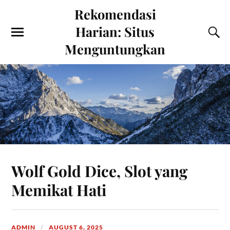
Rekomendasi
Harian: Situs
Menguntungkan
Wolf Gold Dice, Slot yang
Memikat Hati
ADMIN
AUGUST 6, 2025