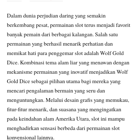
Dalam dunia perjudian daring yang semakin
berkembang pesat, permainan slot terus menjadi favorit
banyak pemain dari berbagai kalangan. Salah satu
permainan yang berhasil menarik perhatian dan
memikat hati para penggemar slot adalah Wolf Gold
Dice. Kombinasi tema alam liar yang menawan dengan
mekanisme permainan yang inovatif menjadikan Wolf
Gold Dice sebagai pilihan utama bagi mereka yang
mencari pengalaman bermain yang seru dan
menguntungkan. Melalui desain grafis yang memukau,
fitur-fitur menarik, dan suasana yang mengingatkan
pada keindahan alam Amerika Utara, slot ini mampu
menghadirkan sensasi berbeda dari permainan slot
konvensional lainnya.