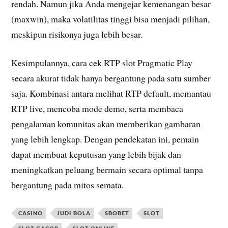
rendah. Namun jika Anda mengejar kemenangan besar
(maxwin), maka volatilitas tinggi bisa menjadi pilihan,
meskipun risikonya juga lebih besar.
Kesimpulannya, cara cek RTP slot Pragmatic Play
secara akurat tidak hanya bergantung pada satu sumber
saja. Kombinasi antara melihat RTP default, memantau
RTP live, mencoba mode demo, serta membaca
pengalaman komunitas akan memberikan gambaran
yang lebih lengkap. Dengan pendekatan ini, pemain
dapat membuat keputusan yang lebih bijak dan
meningkatkan peluang bermain secara optimal tanpa
bergantung pada mitos semata.
CASINO
JUDI BOLA
SBOBET
SLOT