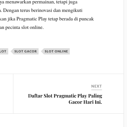
nya menawarkan permainan, tetapi juga
 Dengan terus berinovasi dan mengikuti
an jika Pragmatic Play tetap berada di puncak
an pecinta slot online.
LOT
SLOT GACOR
SLOT ONLINE
NEXT
Daftar Slot Pragmatic Play Paling
Gacor Hari Ini.