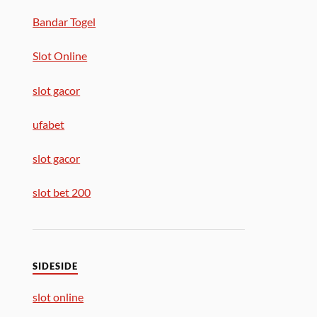
Bandar Togel
Slot Online
slot gacor
ufabet
slot gacor
slot bet 200
SIDESIDE
slot online