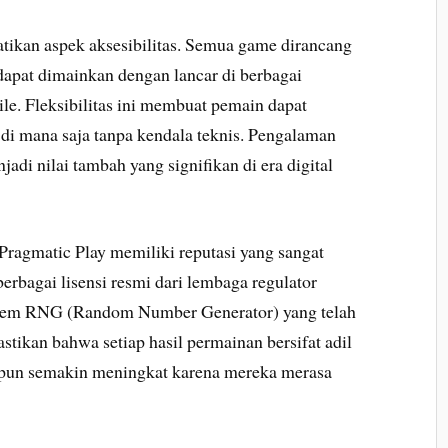
tikan aspek aksesibilitas. Semua game dirancang
apat dimainkan dengan lancar di berbagai
le. Fleksibilitas ini membuat pemain dapat
di mana saja tanpa kendala teknis. Pengalaman
jadi nilai tambah yang signifikan di era digital
Pragmatic Play memiliki reputasi yang sangat
berbagai lisensi resmi dari lembaga regulator
istem RNG (Random Number Generator) yang telah
stikan bahwa setiap hasil permainan bersifat adil
 pun semakin meningkat karena mereka merasa