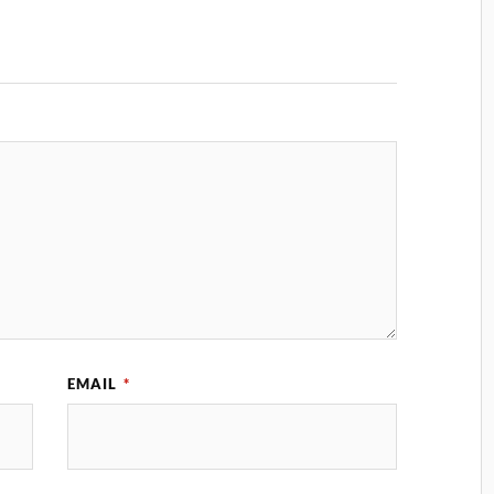
EMAIL
*