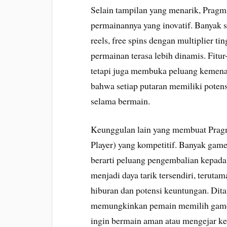
Selain tampilan yang menarik, Pragm
permainannya yang inovatif. Banyak sl
reels, free spins dengan multiplier t
permainan terasa lebih dinamis. Fitur
tetapi juga membuka peluang kemenan
bahwa setiap putaran memiliki potens
selama bermain.
Keunggulan lain yang membuat Pragma
Player) yang kompetitif. Banyak game
berarti peluang pengembalian kepada 
menjadi daya tarik tersendiri, terut
hiburan dan potensi keuntungan. Ditam
memungkinkan pemain memilih game 
ingin bermain aman atau mengejar k