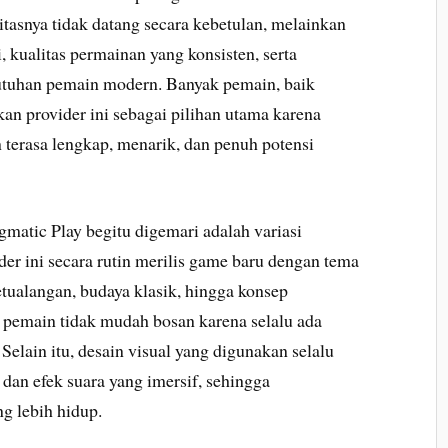
itasnya tidak datang secara kebetulan, melainkan
, kualitas permainan yang konsisten, serta
uhan pemain modern. Banyak pemain, baik
n provider ini sebagai pilihan utama karena
terasa lengkap, menarik, dan penuh potensi
matic Play begitu digemari adalah variasi
der ini secara rutin merilis game baru dengan tema
etualangan, budaya klasik, hingga konsep
 pemain tidak mudah bosan karena selalu ada
 Selain itu, desain visual yang digunakan selalu
 dan efek suara yang imersif, sehingga
 lebih hidup.