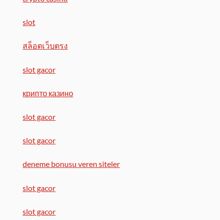
slot
สล็อตเว็บตรง
slot gacor
крипто казино
slot gacor
slot gacor
deneme bonusu veren siteler
slot gacor
slot gacor