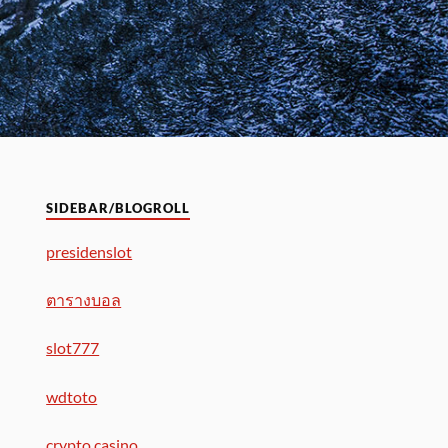
SIDEBAR/BLOGROLL
presidenslot
ตารางบอล
slot777
wdtoto
crypto casino