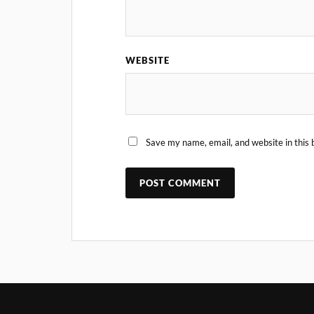
WEBSITE
Save my name, email, and website in this 