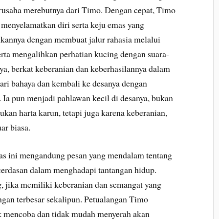
rusaha merebutnya dari Timo. Dengan cepat, Timo
k menyelamatkan diri serta keju emas yang
ikannya dengan membuat jalur rahasia melalui
erta mengalihkan perhatian kucing dengan suara-
nya, berkat keberanian dan keberhasilannya dalam
 dari bahaya dan kembali ke desanya dengan
Ia pun menjadi pahlawan kecil di desanya, bukan
an harta karun, tetapi juga karena keberanian,
ar biasa.
as ini mengandung pesan yang mendalam tentang
ecerdasan dalam menghadapi tantangan hidup.
g, jika memiliki keberanian dan semangat yang
gan terbesar sekalipun. Petualangan Timo
k mencoba dan tidak mudah menyerah akan