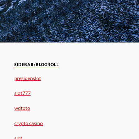
SIDEBAR/BLOGROLL
presidenslot
slot777
wdtoto
crypto casino
slot