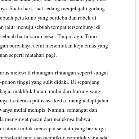
ya. Suatu hari, saat sedang menjelajahi gudang
ebuah peta kuno yang berdebu dan robek di
an jalur menuju sebuah tempat tersembunyi di
ebuah harta karun besar. Tanpa ragu, Timo
gan berbahaya demi menemukan keju emas yang
uan seperti matahari pagi.
arus melewati rintangan-rintangan seperti sungai
-pohon tinggi yang sulit didaki. Di sepanjang
bagai makhluk hutan, mulai dari burung yang
lanya ia merasa putus asa ketika menghadapi jalan
awanya mulai menipis. Namun, semangat dan
 Ia mengingat pesan dari neneknya bahwa
ci utama untuk mencapai sesuatu yang berharga.
mengikuti peta dan mengikuti petunjuk yang ada,