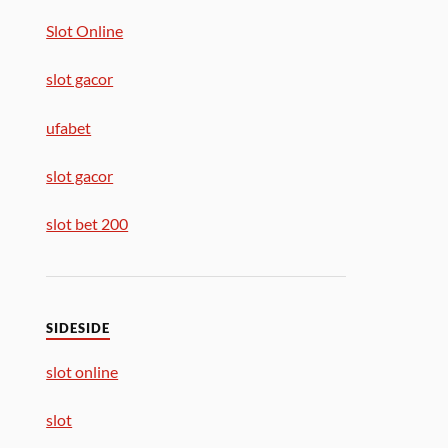
Slot Online
slot gacor
ufabet
slot gacor
slot bet 200
SIDESIDE
slot online
slot