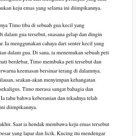
mukan keju emas yang selama ini diimpikannya.
rnya Timo tiba di sebuah gua kecil yang
Di dalam gua tersebut, suasana gelap dan dingin
. Ia menggunakan cahaya dari senter kecil yang
ian dalam gua. Di sana, ia menemukan sebuah peti
 hati berdebar, Timo membuka peti tersebut dan
berwarna keemasan bersinar terang di dalamnya.
rkilauan, seakan-akan menyimpan kehangatan
 sekaligus. Timo merasa sangat bahagia dan
. Ia tahu bahwa keberanian dan tekadnya telah
ni diimpikannya.
khir. Saat ia hendak membawa keju emas tersebut
 besar yang lapar dan licik. Kucing itu mendengar