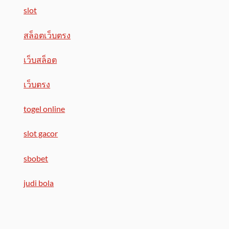
slot
สล็อตเว็บตรง
เว็บสล็อต
เว็บตรง
togel online
slot gacor
sbobet
judi bola