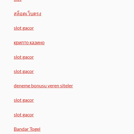
สล็อตเว็บตรง
slot gacor
крипто казино
slot gacor
slot gacor
deneme bonusu veren siteler
slot gacor
slot gacor
Bandar Togel