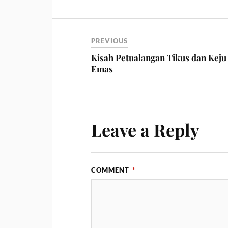
PREVIOUS
Kisah Petualangan Tikus dan Keju
Emas
Leave a Reply
COMMENT
*