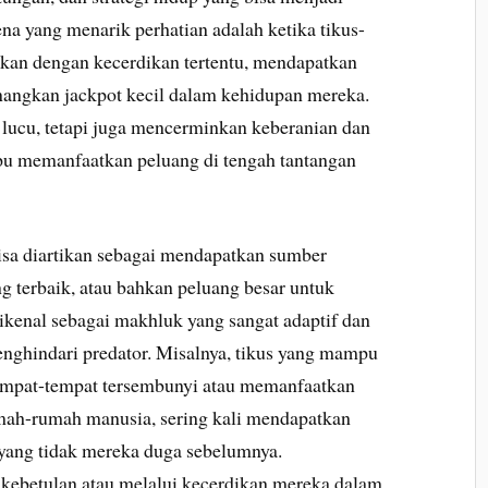
ena yang menarik perhatian adalah ketika tikus-
bahkan dengan kecerdikan tertentu, mendapatkan
ngkan jackpot kecil dalam kehidupan mereka.
 lucu, tetapi juga mencerminkan keberanian dan
u memanfaatkan peluang di tengah tantangan
isa diartikan sebagai mendapatkan sumber
 terbaik, atau bahkan peluang besar untuk
ikenal sebagai makhluk yang sangat adaptif dan
nghindari predator. Misalnya, tikus yang mampu
mpat-tempat tersembunyi atau memanfaatkan
mah-rumah manusia, sering kali mendapatkan
yang tidak mereka duga sebelumnya.
a kebetulan atau melalui kecerdikan mereka dalam