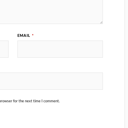
EMAIL
*
browser for the next time I comment.