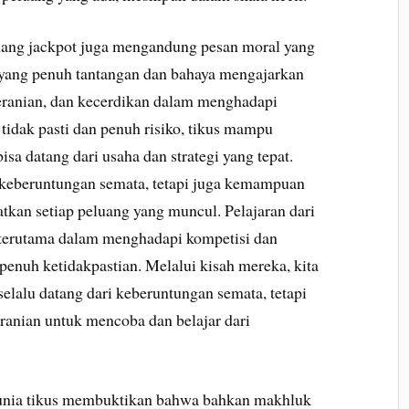
nang jackpot juga mengandung pesan moral yang
 yang penuh tantangan dan bahaya mengajarkan
beranian, dan kecerdikan dalam menghadapi
tidak pasti dan penuh risiko, tikus mampu
 datang dari usaha dan strategi yang tepat.
 keberuntungan semata, tetapi juga kemampuan
kan setiap peluang yang muncul. Pelajaran dari
, terutama dalam menghadapi kompetisi dan
enuh ketidakpastian. Melalui kisah mereka, kita
selalu datang dari keberuntungan semata, tetapi
eranian untuk mencoba dan belajar dari
 dunia tikus membuktikan bahwa bahkan makhluk