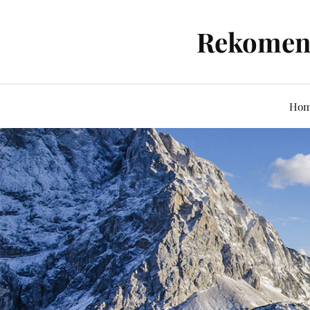
Rekomend
Ho