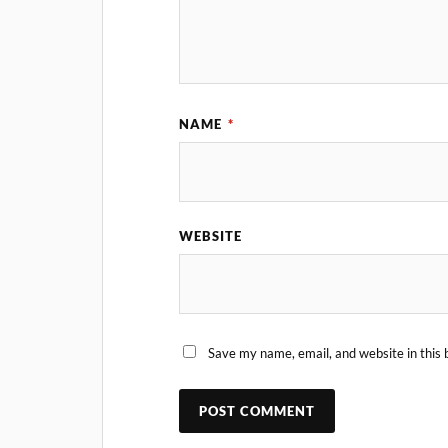
NAME
*
WEBSITE
Save my name, email, and website in this 