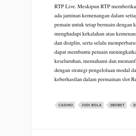
RTP Live. Meskipun RTP memberikan 
ada jaminan kemenangan dalam setiap 
pemain untuk tetap bermain dengan ke
menghadapi kekalahan atau kemenan
dan disiplin, serta selalu memperbar
dapat membantu pemain meningkatkan
keseluruhan, memahami dan memanfa
dengan strategi pengelolaan modal d
keberhasilan dalam permainan slot 
CASINO
JUDI BOLA
SBOBET
S