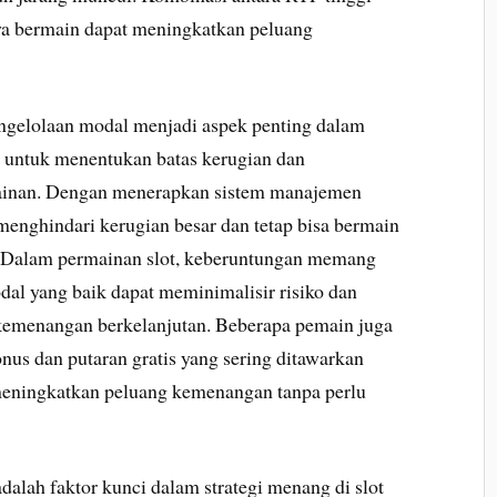
aya bermain dapat meningkatkan peluang
engelolaan modal menjadi aspek penting dalam
n untuk menentukan batas kerugian dan
inan. Dengan menerapkan sistem manajemen
 menghindari kerugian besar dan tetap bisa bermain
. Dalam permainan slot, keberuntungan memang
odal yang baik dapat meminimalisir risiko dan
emenangan berkelanjutan. Beberapa pemain juga
us dan putaran gratis yang sering ditawarkan
t meningkatkan peluang kemenangan tanpa perlu
dalah faktor kunci dalam strategi menang di slot