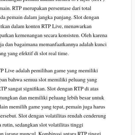
main. RTP merupakan persentase dari total
da pemain dalam jangka panjang. Slot dengan
ebutkan dalam konten RTP Live, menawarkan
patkan kemenangan secara konsisten. Oleh karena
ja dan bagaimana memanfaatkannya adalah kunci
 yang efektif di slot real time.
TP Live adalah pemilihan game yang memiliki
pan bahwa semua slot memiliki peluang yang
RTP sangat signifikan. Slot dengan RTP di atas
tungkan dan memiliki peluang lebih besar untuk
ain memilih game yang tepat, pemain juga harus
ersebut. Slot dengan volatilitas rendah cenderung
tin, sedangkan slot volatilitas tinggi
 jarang muncul. Kombinasi antara RTP tinggi