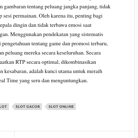
gambaran tentang peluang jangka panjang, tidak
sesi permainan. Oleh karena itu, penting bagi
pala dingin dan tidak terbawa emosi saat
gan. Menggunakan pendekatan yang sistematis
ui pengetahuan tentang game dan promosi terbaru,
 peluang mereka secara keseluruhan. Secara
atkan RTP secara optimal, dikombinasikan
an kesabaran, adalah kunci utama untuk meraih
Real Time yang seru dan menguntungkan.
LOT
SLOT GACOR
SLOT ONLINE