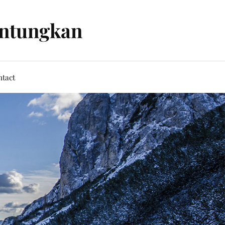
untungkan
tact