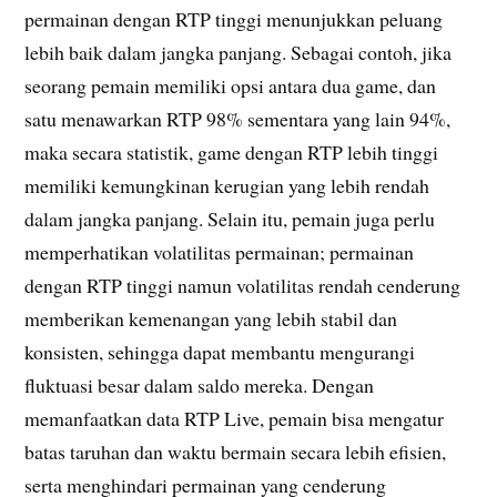
permainan dengan RTP tinggi menunjukkan peluang
lebih baik dalam jangka panjang. Sebagai contoh, jika
seorang pemain memiliki opsi antara dua game, dan
satu menawarkan RTP 98% sementara yang lain 94%,
maka secara statistik, game dengan RTP lebih tinggi
memiliki kemungkinan kerugian yang lebih rendah
dalam jangka panjang. Selain itu, pemain juga perlu
memperhatikan volatilitas permainan; permainan
dengan RTP tinggi namun volatilitas rendah cenderung
memberikan kemenangan yang lebih stabil dan
konsisten, sehingga dapat membantu mengurangi
fluktuasi besar dalam saldo mereka. Dengan
memanfaatkan data RTP Live, pemain bisa mengatur
batas taruhan dan waktu bermain secara lebih efisien,
serta menghindari permainan yang cenderung