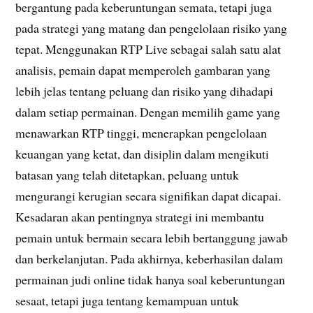
bergantung pada keberuntungan semata, tetapi juga
pada strategi yang matang dan pengelolaan risiko yang
tepat. Menggunakan RTP Live sebagai salah satu alat
analisis, pemain dapat memperoleh gambaran yang
lebih jelas tentang peluang dan risiko yang dihadapi
dalam setiap permainan. Dengan memilih game yang
menawarkan RTP tinggi, menerapkan pengelolaan
keuangan yang ketat, dan disiplin dalam mengikuti
batasan yang telah ditetapkan, peluang untuk
mengurangi kerugian secara signifikan dapat dicapai.
Kesadaran akan pentingnya strategi ini membantu
pemain untuk bermain secara lebih bertanggung jawab
dan berkelanjutan. Pada akhirnya, keberhasilan dalam
permainan judi online tidak hanya soal keberuntungan
sesaat, tetapi juga tentang kemampuan untuk