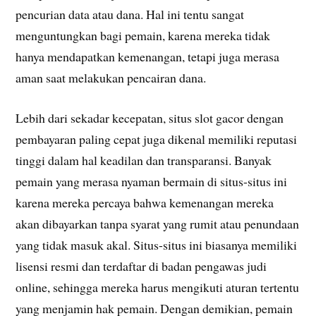
pencurian data atau dana. Hal ini tentu sangat
menguntungkan bagi pemain, karena mereka tidak
hanya mendapatkan kemenangan, tetapi juga merasa
aman saat melakukan pencairan dana.
Lebih dari sekadar kecepatan, situs slot gacor dengan
pembayaran paling cepat juga dikenal memiliki reputasi
tinggi dalam hal keadilan dan transparansi. Banyak
pemain yang merasa nyaman bermain di situs-situs ini
karena mereka percaya bahwa kemenangan mereka
akan dibayarkan tanpa syarat yang rumit atau penundaan
yang tidak masuk akal. Situs-situs ini biasanya memiliki
lisensi resmi dan terdaftar di badan pengawas judi
online, sehingga mereka harus mengikuti aturan tertentu
yang menjamin hak pemain. Dengan demikian, pemain