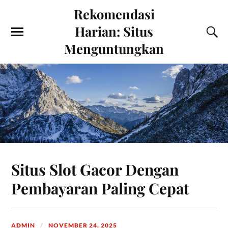
Rekomendasi
Harian: Situs
Menguntungkan
Situs Slot Gacor Dengan
Pembayaran Paling Cepat
ADMIN
NOVEMBER 24, 2025