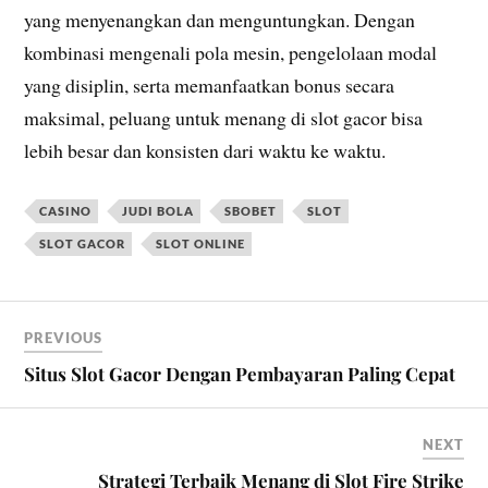
yang menyenangkan dan menguntungkan. Dengan
kombinasi mengenali pola mesin, pengelolaan modal
yang disiplin, serta memanfaatkan bonus secara
maksimal, peluang untuk menang di slot gacor bisa
lebih besar dan konsisten dari waktu ke waktu.
CASINO
JUDI BOLA
SBOBET
SLOT
SLOT GACOR
SLOT ONLINE
PREVIOUS
Situs Slot Gacor Dengan Pembayaran Paling Cepat
NEXT
Strategi Terbaik Menang di Slot Fire Strike