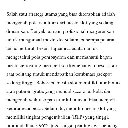
Salah satu strategi utama yang bisa diterapkan adalah
mengenali pola dan fitur dari mesin slot yang sedang
dimainkan. Banyak pemain profesional menyarankan
untuk mengamati mesin slot selama beberapa putaran
tanpa bertaruh besar. Tujuannya adalah untuk
mengetahui pola pembayaran dan memahami kapan
mesin cenderung memberikan kemenangan besar atau
saat peluang untuk mendapatkan kombinasi jackpot
sedang tinggi. Beberapa mesin slot memiliki fitur bonus
atau putaran gratis yang muncul secara berkala, dan
mengenali waktu kapan fitur ini muncul bisa menjadi
keuntungan besar. Selain itu, memilih mesin slot yang
memiliki tingkat pengembalian (RTP) yang tinggi,
minimal di atas 96%, juga sangat penting agar peluang