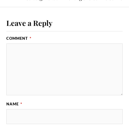
Leave a Reply
COMMENT
*
NAME
*