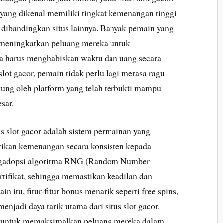
t yang dikenal memiliki tingkat kemenangan tinggi
 dibandingkan situs lainnya. Banyak pemain yang
in meningkatkan peluang mereka untuk
 harus menghabiskan waktu dan uang secara
lot gacor, pemain tidak perlu lagi merasa ragu
kung oleh platform yang telah terbukti mampu
sar.
us slot gacor adalah sistem permainan yang
rikan kemenangan secara konsisten kepada
mengadopsi algoritma RNG (Random Number
ertifikat, sehingga memastikan keadilan dan
in itu, fitur-fitur bonus menarik seperti free spins,
enjadi daya tarik utama dari situs slot gacor.
n untuk memaksimalkan peluang mereka dalam