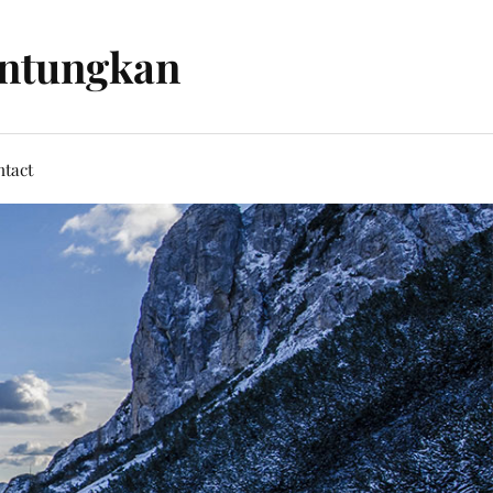
untungkan
tact