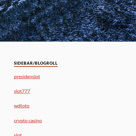
SIDEBAR/BLOGROLL
presidenslot
slot777
wdtoto
crypto casino
slot