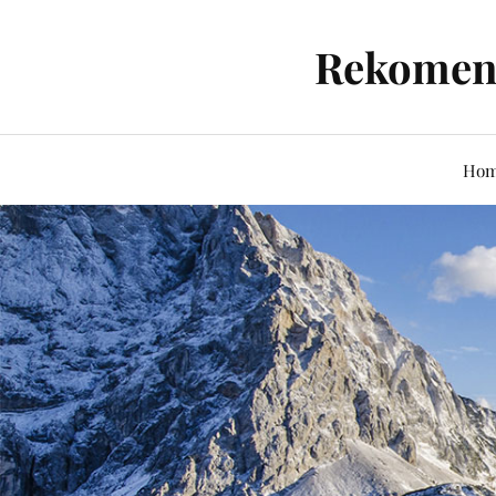
Rekomend
Ho