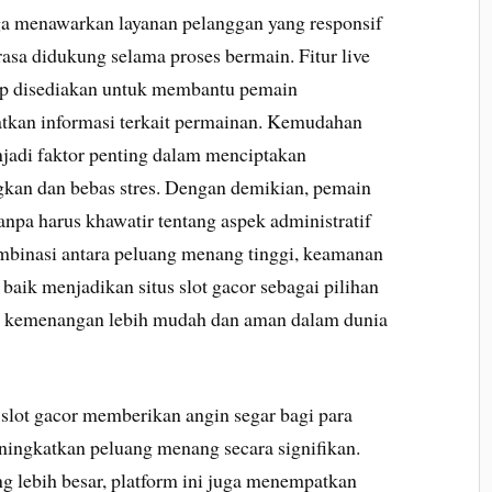
juga menawarkan layanan pelanggan yang responsif
asa didukung selama proses bermain. Fitur live
pp disediakan untuk membantu pemain
tkan informasi terkait permainan. Kemudahan
njadi faktor penting dalam menciptakan
an dan bebas stres. Dengan demikian, pemain
npa harus khawatir tentang aspek administratif
Kombinasi antara peluang menang tinggi, keamanan
baik menjadikan situs slot gacor sebagai pilihan
h kemenangan lebih mudah dan aman dalam dunia
 slot gacor memberikan angin segar bagi para
ningkatkan peluang menang secara signifikan.
 lebih besar, platform ini juga menempatkan