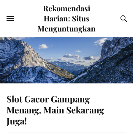
Rekomendasi
Harian: Situs
Menguntungkan
Slot Gacor Gampang
Menang, Main Sekarang
Juga!