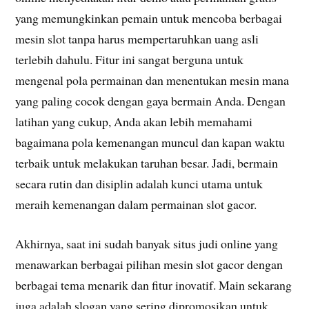
yang memungkinkan pemain untuk mencoba berbagai
mesin slot tanpa harus mempertaruhkan uang asli
terlebih dahulu. Fitur ini sangat berguna untuk
mengenal pola permainan dan menentukan mesin mana
yang paling cocok dengan gaya bermain Anda. Dengan
latihan yang cukup, Anda akan lebih memahami
bagaimana pola kemenangan muncul dan kapan waktu
terbaik untuk melakukan taruhan besar. Jadi, bermain
secara rutin dan disiplin adalah kunci utama untuk
meraih kemenangan dalam permainan slot gacor.
Akhirnya, saat ini sudah banyak situs judi online yang
menawarkan berbagai pilihan mesin slot gacor dengan
berbagai tema menarik dan fitur inovatif. Main sekarang
juga adalah slogan yang sering dipromosikan untuk