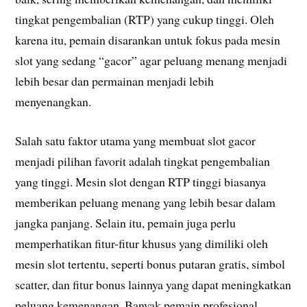
tingkat pengembalian (RTP) yang cukup tinggi. Oleh
karena itu, pemain disarankan untuk fokus pada mesin
slot yang sedang “gacor” agar peluang menang menjadi
lebih besar dan permainan menjadi lebih
menyenangkan.
Salah satu faktor utama yang membuat slot gacor
menjadi pilihan favorit adalah tingkat pengembalian
yang tinggi. Mesin slot dengan RTP tinggi biasanya
memberikan peluang menang yang lebih besar dalam
jangka panjang. Selain itu, pemain juga perlu
memperhatikan fitur-fitur khusus yang dimiliki oleh
mesin slot tertentu, seperti bonus putaran gratis, simbol
scatter, dan fitur bonus lainnya yang dapat meningkatkan
peluang kemenangan. Banyak pemain profesional